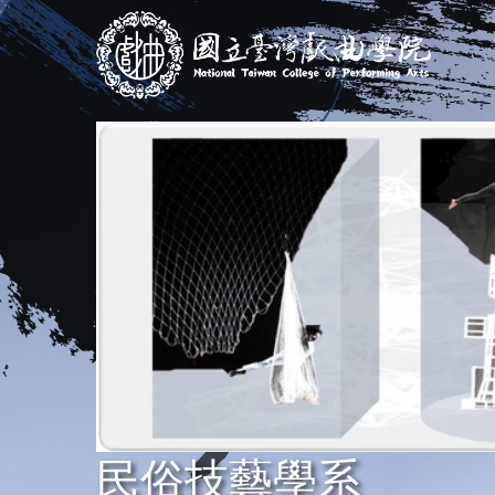
跳
到
主
要
內
容
區
民俗技藝學系